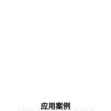
与移动互联网技术充分融合
发挥非结构化大数据价值
03
04
应用案例
APPLICATION CASES